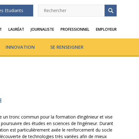
ès Etudiants
T
LAURÉAT
JOURNALISTE
PROFESSIONNEL
EMPLOYEUR
INNOVATION
SE RENSEIGNER
E
ue un tronc commun pour la formation d’ingénieur et vise
 poursuivre des études en sciences de l’ingénieur. Durant
ation est particulièrement axée le renforcement du socle
 découverte de technologies très variées afin de mieux