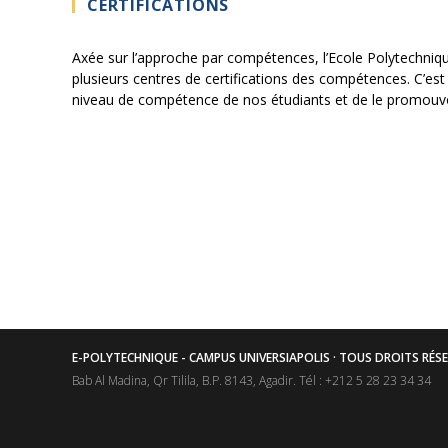
CERTIFICATIONS
Axée sur l’approche par compétences, l’Ecole Polytechniqu
plusieurs centres de certifications des compétences. C’es
niveau de compétence de nos étudiants et de le promouvoir 
E-POLYTECHNIQUE - CAMPUS UNIVERSIAPOLIS · TOUS DROITS RÉS
Bab Al Madina, Qr Tilila, B.P. 8143, Agadir. Tél : +212 5 28 23 34 34