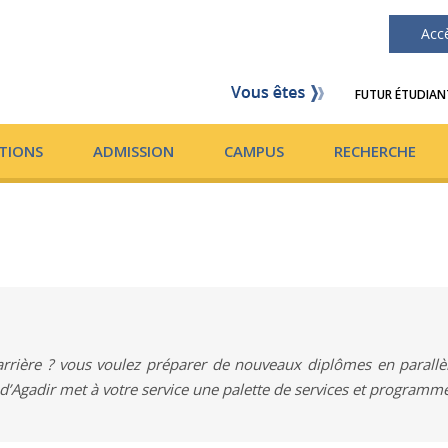
Acc
FUTUR ÉTUDIAN
TIONS
ADMISSION
CAMPUS
RECHERCHE
rière ? vous voulez préparer de nouveaux diplômes en parallèle 
 d’Agadir met à votre service une palette de services et program