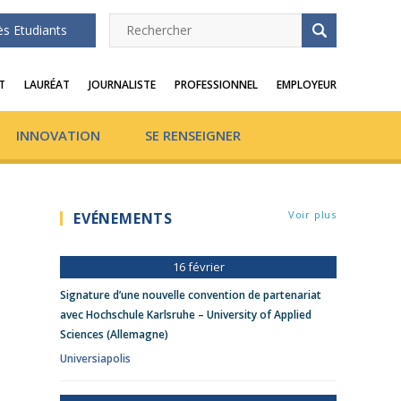
ès Etudiants
T
LAURÉAT
JOURNALISTE
PROFESSIONNEL
EMPLOYEUR
INNOVATION
SE RENSEIGNER
Voir plus
EVÉNEMENTS
16 février
Signature d’une nouvelle convention de partenariat
avec Hochschule Karlsruhe – University of Applied
Sciences (Allemagne)
Universiapolis