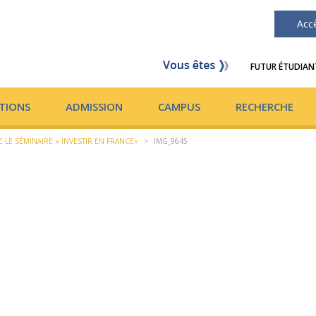
Acc
FUTUR ÉTUDIAN
TIONS
ADMISSION
CAMPUS
RECHERCHE
E LE SÉMINAIRE « INVESTIR EN FRANCE»
>
IMG_9645