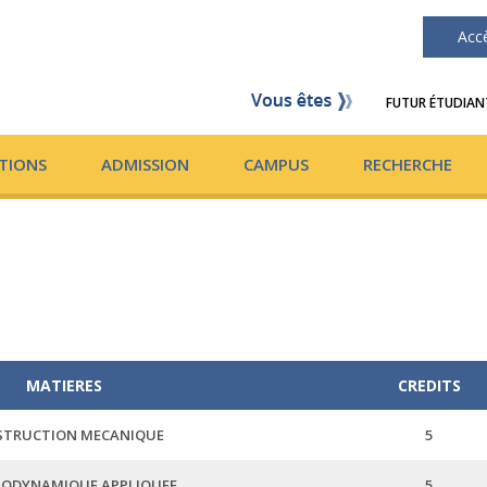
Acc
FUTUR ÉTUDIAN
TIONS
ADMISSION
CAMPUS
RECHERCHE
MATIERES
CREDITS
TRUCTION MECANIQUE
5
ODYNAMIQUE APPLIQUEE
5