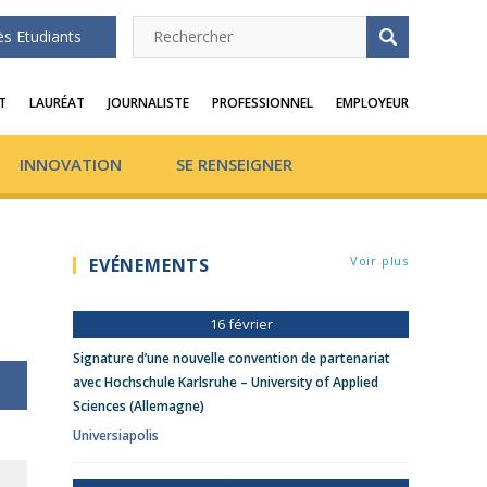
ès Etudiants
T
LAURÉAT
JOURNALISTE
PROFESSIONNEL
EMPLOYEUR
INNOVATION
SE RENSEIGNER
Voir plus
EVÉNEMENTS
16 février
Signature d’une nouvelle convention de partenariat
avec Hochschule Karlsruhe – University of Applied
Sciences (Allemagne)
Universiapolis