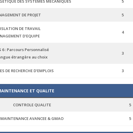
GETIQUE DES SYSTEMES MECANIQUES
5
AGEMENT DE PROJET
5
ISLATION DE TRAVAIL
4
NAGEMENT D’EQUIPE
6 : Parcours Personnalisé
3
angue étrangère au choix
S DE RECHERCHE D’EMPLOIS
3
MAINTENANCE ET QUALITE
CONTROLE QUALITE
5
MAINTENANCE AVANCEE & GMAO
5