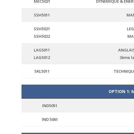
MEC5021
DYNEMIQUE & ENER
SSH5011
MAN
SSH5021
LEG
SSH5022
MA
LAG5011
ANGLAIS 
LAG5012
3ème l
SKL5011
TECHNIQUE
OPTION 1: 
IND5051
IND 5061