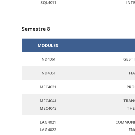
SQL4011
INTE
Semestre 8
MODULES
IND4061
GESTI
IND4051
FI
MEC4031
PRO
MEC4041
TRANS
MEC4042
THE
LAG4021
COMMUNI
LAG4022
EN