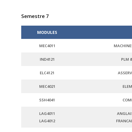
Semestre 7
MODULES
MEC4011
MACHINE
IND4121
PLM &
ELC4121
ASSERV
MEC4021
ELEM
SSH4041
COMP
LAG4011
ANGLAIS
LAG4012
FRANCAIS