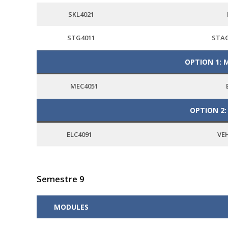
SKL4021
STG4011
STAG
OPTION 1: 
MEC4051
OPTION 2:
ELC4091
VE
Semestre 9
MODULES