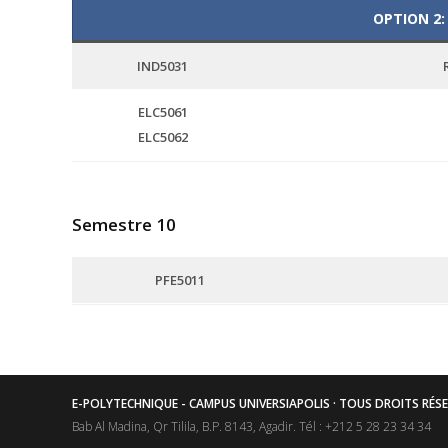
OPTION 2:
IND5031
ELC5061
ELC5062
Semestre 10
PFE5011
E-POLYTECHNIQUE - CAMPUS UNIVERSIAPOLIS · TOUS DROITS RÉS
Bab Al Madina, Qr Tilila, B.P. 8143, Agadir. Tél : +212 5 28 23 34 34