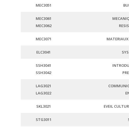
MEC3051
BU
MEC3061
MECANIQ
MEC3062
RESI
MEC3071
MATERIAUX
ELC3041
SYS
SSH3041
INTRODU
SSH3042
PRE
LAG3021
COMMUNIC
LAG3022
E
SKL3021
EVEIL CULTU
STG3011