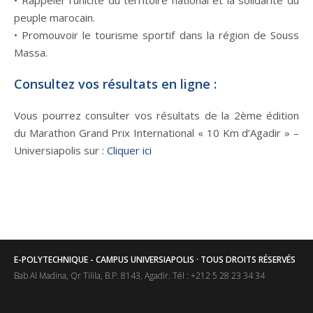
peuple marocain.
• Promouvoir le tourisme sportif dans la région de Souss
Massa.
Consultez vos résultats en ligne :
Vous pourrez consulter vos résultats de la 2ème édition
du Marathon Grand Prix International « 10 Km d’Agadir » –
Universiapolis sur :
Cliquer ici
E-POLYTECHNIQUE - CAMPUS UNIVERSIAPOLIS · TOUS DROITS RÉSERVÉS
Bab Al Madina, Qr Tilila, B.P. 8143, Agadir. Tél : +212 5 28 23 34 34