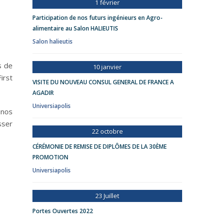
1 février
Participation de nos futurs ingénieurs en Agro-
alimentaire au Salon HALIEUTIS
Salon halieutis
s de
10 janvier
irst
VISITE DU NOUVEAU CONSUL GENERAL DE FRANCE A
AGADIR
Universiapolis
 nos
sser
22 octobre
CÉRÉMONIE DE REMISE DE DIPLÔMES DE LA 30ÈME
PROMOTION
Universiapolis
23 Juillet
Portes Ouvertes 2022