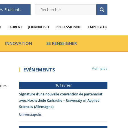
ès Etudiants
T
LAURÉAT
JOURNALISTE
PROFESSIONNEL
EMPLOYEUR
INNOVATION
SE RENSEIGNER
Voir plus
EVÉNEMENTS
 des
16 février
Signature d’une nouvelle convention de partenariat
avec Hochschule Karlsruhe – University of Applied
Sciences (Allemagne)
Universiapolis