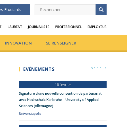
ès Etudiants
T
LAURÉAT
JOURNALISTE
PROFESSIONNEL
EMPLOYEUR
INNOVATION
SE RENSEIGNER
Voir plus
EVÉNEMENTS
16 février
Signature d’une nouvelle convention de partenariat
avec Hochschule Karlsruhe – University of Applied
Sciences (Allemagne)
Universiapolis