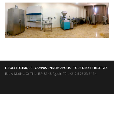
E-POLYTECHNIQUE - CAMPUS UNIVERSIAPOLIS · TOUS DROITS RÉSERVÉS
Bab Al Madina, Qr Tilila, B.P. 8143, Agadir. Tél : +212 5 28 23 34 34